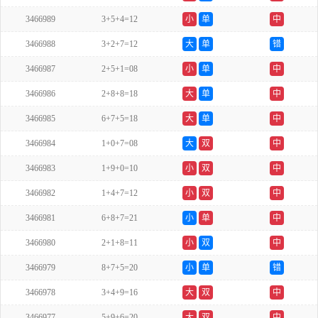
3466989
3+5+4=12
小
单
中
3466988
3+2+7=12
大
单
错
3466987
2+5+1=08
小
单
中
3466986
2+8+8=18
大
单
中
3466985
6+7+5=18
大
单
中
3466984
1+0+7=08
大
双
中
3466983
1+9+0=10
小
双
中
3466982
1+4+7=12
小
双
中
3466981
6+8+7=21
小
单
中
3466980
2+1+8=11
小
双
中
3466979
8+7+5=20
小
单
错
3466978
3+4+9=16
大
双
中
3466977
5+9+6=20
大
双
中