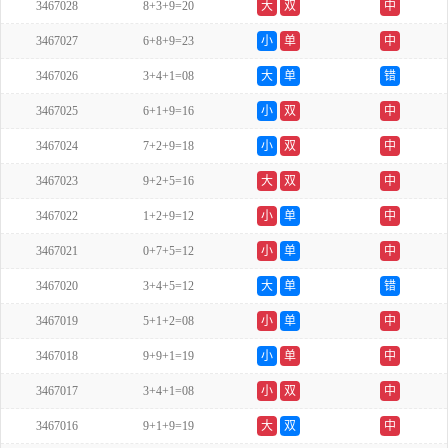
3467028
8+3+9=20
大
双
中
3467027
6+8+9=23
小
单
中
3467026
3+4+1=08
大
单
错
3467025
6+1+9=16
小
双
中
3467024
7+2+9=18
小
双
中
3467023
9+2+5=16
大
双
中
3467022
1+2+9=12
小
单
中
3467021
0+7+5=12
小
单
中
3467020
3+4+5=12
大
单
错
3467019
5+1+2=08
小
单
中
3467018
9+9+1=19
小
单
中
3467017
3+4+1=08
小
双
中
3467016
9+1+9=19
大
双
中