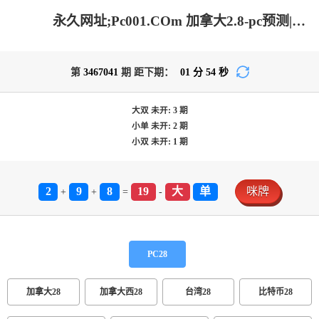
永久网址;Pc001.COm 加拿大2.8-pc预测|加拿大2.8走势咪牌预测|加拿大pc2.8预测-在线预测|加拿大2.8在线|加拿大在线咪牌_专注研究2.8_加拿大PC在线走势_官方数据!
第
3467041
期 距下期：
01
分
54
秒
大双
未开:
3
期
小单
未开:
2
期
小双
未开:
1
期
2
9
8
19
大
单
咪牌
+
+
=
-
PC28
加拿大28
加拿大西28
台湾28
比特币28