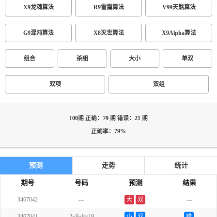
X9龙魂算法
R9雷霆算法
V99天煞算法
G9混沌算法
X8灭世算法
X9Alpha算法
组合
杀组
大小
单双
双项
双组
100期 正确：79 期 错误：21 期
正确率：79%
预测
走势
统计
期号
号码
预测
结果
3467042
---
大
双
---
3467041
2+9+8=19
小
双
错