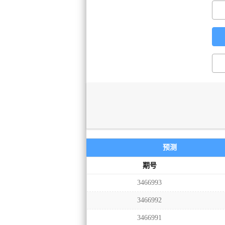
预测
期号
3466993
3466992
3466991