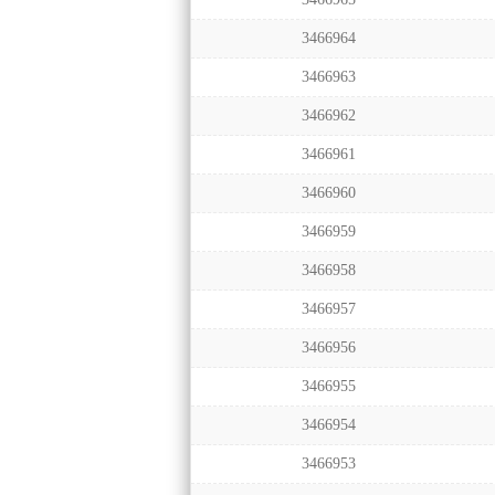
3466964
3466963
3466962
3466961
3466960
3466959
3466958
3466957
3466956
3466955
3466954
3466953