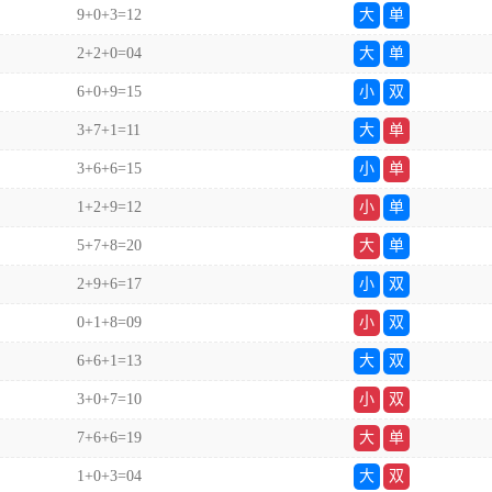
9+0+3=12
大
单
2+2+0=04
大
单
6+0+9=15
小
双
3+7+1=11
大
单
3+6+6=15
小
单
1+2+9=12
小
单
5+7+8=20
大
单
2+9+6=17
小
双
0+1+8=09
小
双
6+6+1=13
大
双
3+0+7=10
小
双
7+6+6=19
大
单
1+0+3=04
大
双