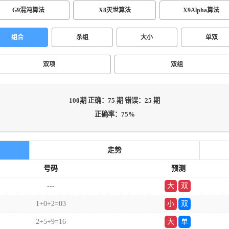
G9混沌算法
X8灭世算法
X9Alpha算法
组合
杀组
大小
单双
双项
双组
100期 正确：75 期 错误：25 期
正确率：75%
走势
号码
预测
---
大
双
1+0+2=03
小
双
2+5+9=16
大
单