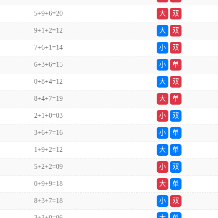
5+9+6=20
大
双
9+1+2=12
大
双
7+6+1=14
小
双
6+3+6=15
小
单
0+8+4=12
大
双
8+4+7=19
大
单
2+1+0=03
小
双
3+6+7=16
小
单
1+9+2=12
大
单
5+2+2=09
小
双
0+9+9=18
大
单
8+3+7=18
小
双
3+3+0=06
大
单