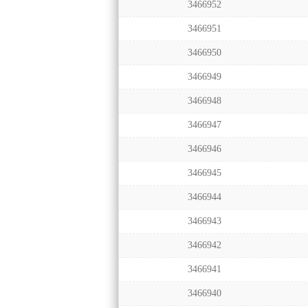
3466952
3466951
3466950
3466949
3466948
3466947
3466946
3466945
3466944
3466943
3466942
3466941
3466940