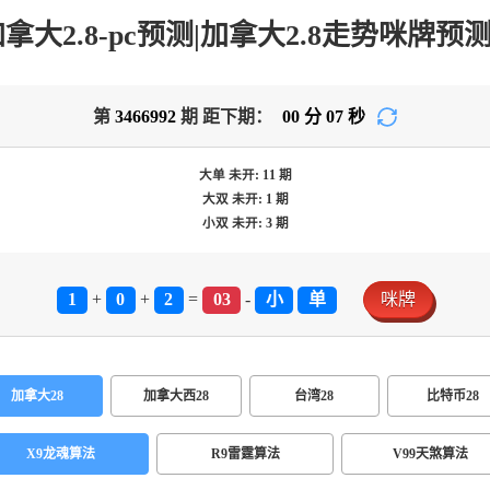
第
3466992
期 距下期：
00
分
07
秒
大单
未开:
11
期
大双
未开:
1
期
小双
未开:
3
期
1
+
0
+
2
=
03
-
小
单
咪牌
加拿大28
加拿大西28
台湾28
比特币28
X9龙魂算法
R9雷霆算法
V99天煞算法