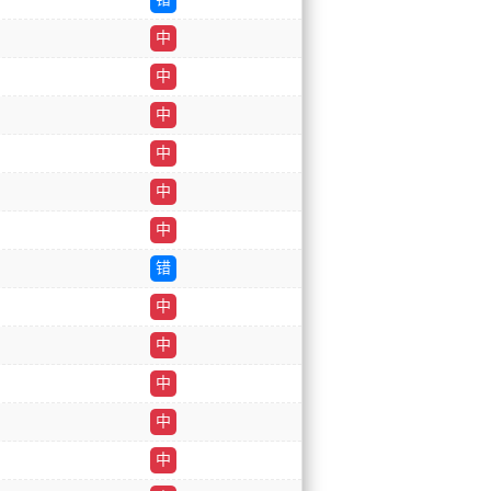
中
中
中
中
中
中
错
中
中
中
中
中