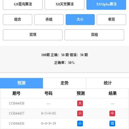
G9混沌算法
X8灭世算法
X9Alpha算法
组合
杀组
大小
单双
双项
双组
100期 正确：50 期 错误：50 期
正确率：50%
预测
走势
统计
期号
号码
预测
结果
115044458
---
大
---
单
115044457
0+5+0=05
小
中
115044456
6+4+9=19
小
错