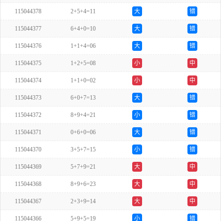
115044378
2+5+4=11
大
错
115044377
6+4+0=10
大
错
115044376
1+1+4=06
大
错
115044375
1+2+5=08
小
中
115044374
1+1+0=02
小
中
115044373
6+0+7=13
大
错
115044372
8+9+4=21
小
错
115044371
0+6+0=06
大
错
115044370
3+5+7=15
小
错
115044369
5+7+9=21
大
中
115044368
8+9+6=23
大
中
115044367
2+3+9=14
大
中
115044366
5+9+5=19
小
错